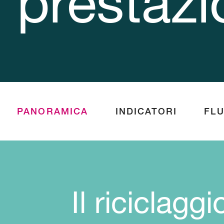
prestaz
PANORAMICA
INDICATORI
FLU
Il riciclaggi