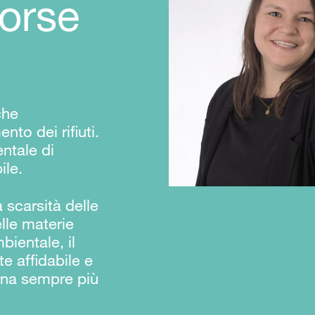
sorse
che
nto dei rifiuti.
ntale di
ile.
a scarsità delle
elle materie
bientale, il
e affidabile e
orna sempre più