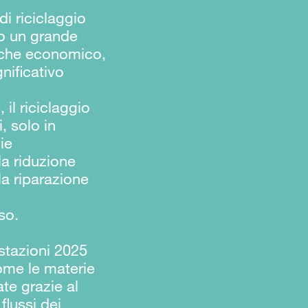
di riciclaggio
no un grande
o che economico,
nificativo
 il riciclaggio
i, solo in
ie
la riduzione
 la riparazione
so.
estazioni 2025
come le materie
te grazie al
flussi dei