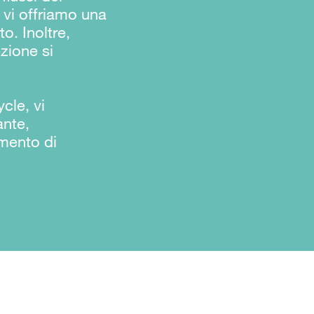
i vi offriamo una
o. Inoltre,
zione si
cle, vi
ante,
mento di