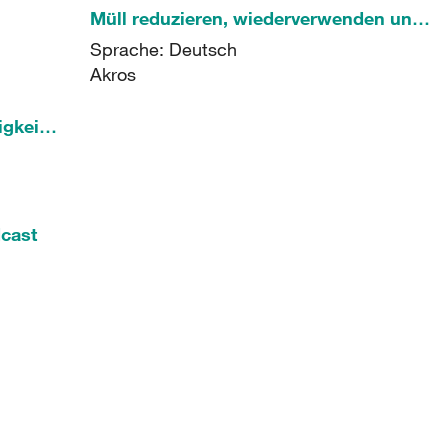
Müll reduzieren, wiederverwenden und recyceln
Sprache: Deutsch
Akros
Green Vibes - Für mehr Nachhaltigkeit in deinem Leben
cast