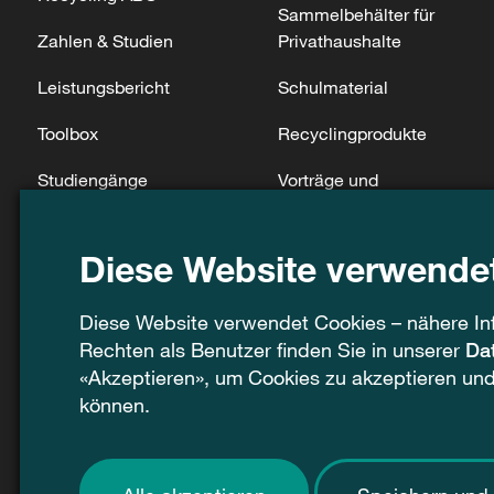
Sammelbehälter für
Zahlen & Studien
Privathaushalte
Leistungsbericht
Schulmaterial
Toolbox
Recyclingprodukte
Studiengänge
Vorträge und
Besichtigungen
Filme & Podcasts
Diese Website verwende
Rechtsnormen
FAQ
Diese Website verwendet Cookies – nähere In
Rechten als Benutzer finden Sie in unserer
Da
«Akzeptieren», um Cookies zu akzeptieren un
können.