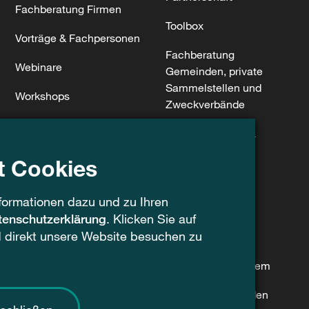
Fachberatung Firmen
Toolbox
Vorträge & Fachpersonen
Fachberatung
Webinare
Gemeinden, private
Sammelstellen und
Workshops
Zweckverbände
Materialien und Öko-
Weiterbildungen &
Design
Workshops
t Cookies
Gesetze & politische
Brandgefährlich
Vorstösse
formationen dazu und zu Ihren
Webinare
Piktogramme
tenschutzerklärung
. Klicken Sie auf
d direkt unsere Website besuchen zu
Piktogramme
Sammelbehälter für
Firmen und Vereine
Beschriftungssystem
Vorlagen & Leitfäden