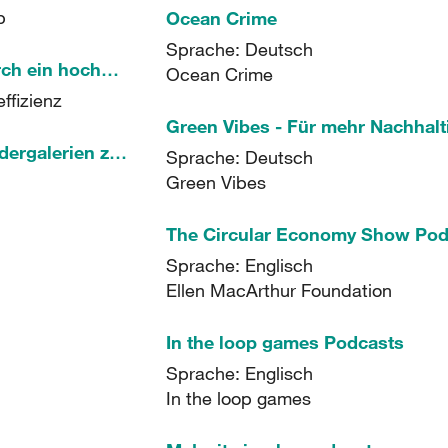
b
Ocean Crime
Sprache: Deutsch
Ressourceneffizienz durch ein hochwertiges Kunststoff-Recycling
Ocean Crime
ffizienz
Filme, Dokus, Spots, Bildergalerien zu den Themen "Abfall, Verschwendung und globale Folgen"
Sprache: Deutsch
Green Vibes
The Circular Economy Show Pod
Sprache: Englisch
Ellen MacArthur Foundation
In the loop games Podcasts
Sprache: Englisch
In the loop games